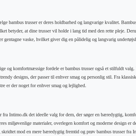
ælge bambus trusser er deres holdbarhed og langvarige kvalitet. Bambusf
lket betyder, at dine trusser vil holde i lang tid med den rette pleje. De
er gentagne vaske, hvilket giver dig en pålidelig og langvarig undertøjs
e og komfortmæssige fordele er bambus trusser også et stilfuldt valg.
rendy designs, der passer til enhver smag og personlig stil. Fra klassisk
tre er der noget for enhver smag og lejlighed.
er fra Intimo.dk det ideelle valg for dem, der søger en bæredygtig, komfo
res miljøvenlige materialer, overlegen komfort og moderne design er de
 skridtet mod en mere bæredygtig fremtid og prøv bambus trusser fra In