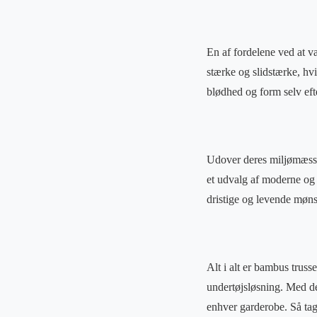
En af fordelene ved at v
stærke og slidstærke, hvi
blødhed og form selv eft
Udover deres miljømæssig
et udvalg af moderne og t
dristige og levende møns
Alt i alt er bambus truss
undertøjsløsning. Med de
enhver garderobe. Så tag