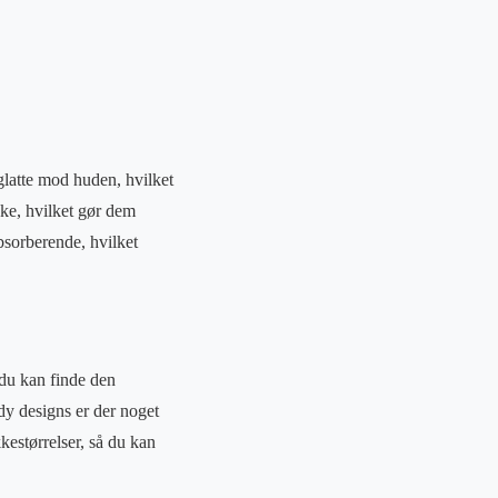
glatte mod huden, hvilket
ske, hvilket gør dem
bsorberende, hvilket
å du kan finde den
ndy designs er der noget
kestørrelser, så du kan