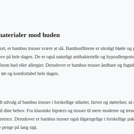
 materialer mod huden
rt, er bambus trusser svære at slå. Bambusfibrene er utroligt bløde og 
ve på hele dagen. De er også naturligt antibakterielle og hypoallergeni
ølsom hud eller allergier. Derudover er bambus trusser åndbare og fugta
 tør og komfortabel hele dagen.
t udvalg af bambus trusser i forskellige stilarter, farver og størrelser, s
til dine behov. Fra klassiske hipsters og trusser til mere moderne og tre
rence. Derudover er bambus trusser også tilgængelige i forskellige pak
 penge på lang sigt.