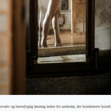
ovativ og bæredygtig løsning inden for undertøj, der kombinerer komfort