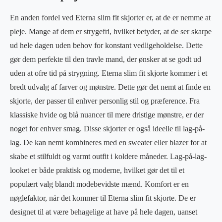
En anden fordel ved Eterna slim fit skjorter er, at de er nemme at
pleje. Mange af dem er strygefri, hvilket betyder, at de ser skarpe
ud hele dagen uden behov for konstant vedligeholdelse. Dette
gør dem perfekte til den travle mand, der ønsker at se godt ud
uden at ofre tid på strygning. Eterna slim fit skjorte kommer i et
bredt udvalg af farver og mønstre. Dette gør det nemt at finde en
skjorte, der passer til enhver personlig stil og præference. Fra
klassiske hvide og blå nuancer til mere dristige mønstre, er der
noget for enhver smag. Disse skjorter er også ideelle til lag-på-
lag. De kan nemt kombineres med en sweater eller blazer for at
skabe et stilfuldt og varmt outfit i koldere måneder. Lag-på-lag-
looket er både praktisk og moderne, hvilket gør det til et
populært valg blandt modebevidste mænd. Komfort er en
nøglefaktor, når det kommer til Eterna slim fit skjorte. De er
designet til at være behagelige at have på hele dagen, uanset