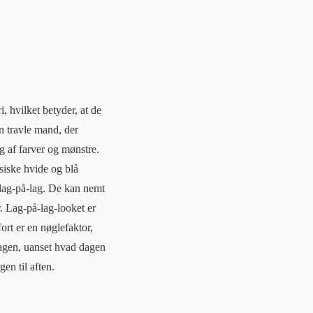
, hvilket betyder, at de
n travle mand, der
lg af farver og mønstre.
ssiske hvide og blå
l lag-på-lag. De kan nemt
r. Lag-på-lag-looket er
rt er en nøglefaktor,
 dagen, uanset hvad dagen
en til aften.