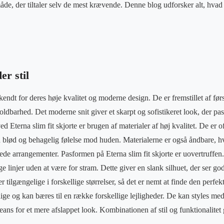
måde, der tiltaler selv de mest krævende. Denne blog udforsker alt, hva
er stil
r kendt for deres høje kvalitet og moderne design. De er fremstillet af før
ldbarhed. Det moderne snit giver et skarpt og sofistikeret look, der pass
ed Eterna slim fit skjorte er brugen af materialer af høj kvalitet. De er 
n blød og behagelig følelse mod huden. Materialerne er også åndbare, hvi
de arrangementer. Pasformen på Eterna slim fit skjorte er uovertruffen. 
ge linjer uden at være for stram. Dette giver en slank silhuet, der ser god
r tilgængelige i forskellige størrelser, så det er nemt at finde den perfe
sidige og kan bæres til en række forskellige lejligheder. De kan styles me
ans for et mere afslappet look. Kombinationen af stil og funktionalitet