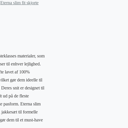
d
Eterna slim fit skjorte
steklasses materialer, som
er til enhver lejlighed.
ofte lavet af 100%
lket gør dem ideelle til
Deres snit er designet til
t ud på de fleste
kte pasform. Eterna slim
d jakkesæt til formelle
 gør dem til et must-have