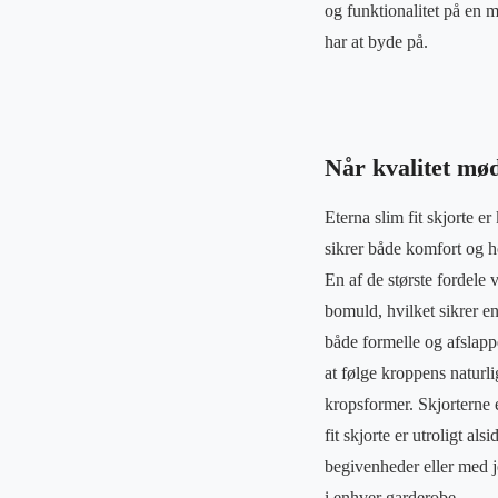
og funktionalitet på en 
har at byde på.
Når kvalitet mød
Eterna slim fit skjorte e
sikrer både komfort og ho
En af de største fordele v
bomuld, hvilket sikrer e
både formelle og afslappe
at følge kroppens naturli
kropsformer. Skjorterne e
fit skjorte er utroligt al
begivenheder eller med je
i enhver garderobe.