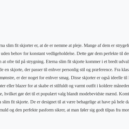
a slim fit skjorter er, at de er nemme at pleje. Mange af dem er strygefri
 uden behov for konstant vedligeholdelse. Dette gør dem perfekte til de
 at ofre tid på strygning. Eterna slim fit skjorte kommer i et bredt udva
de en skjorte, der passer til enhver personlig stil og præference. Fra kla
 mønstre, er der noget for enhver smag. Disse skjorter er også ideelle ti
 eller blazer for at skabe et stilfuldt og varmt outfit i koldere månede
, hvilket gør det til et populært valg blandt modebevidste mænd. Komfo
 slim fit skjorte. De er designet til at være behagelige at have på hele
ld og den perfekte pasform sikrer, at man føler sig godt tilpas fra morg