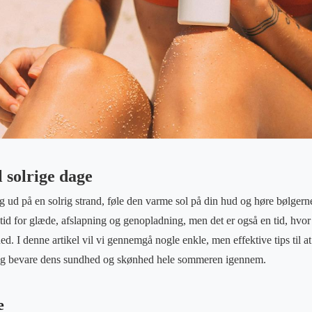
l solrige dage
dig ud på en solrig strand, føle den varme sol på din hud og høre bølger
id for glæde, afslapning og genopladning, men det er også en tid, hvor
I denne artikel vil vi gennemgå nogle enkle, men effektive tips til a
r og bevare dens sundhed og skønhed hele sommeren igennem.
e