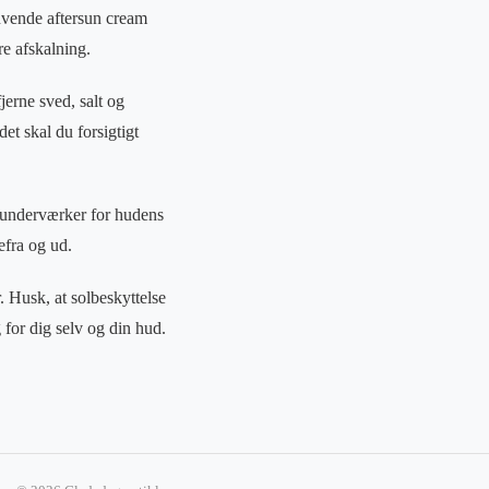
anvende aftersun cream
re afskalning.
jerne sved, salt og
et skal du forsigtigt
e underværker for hudens
efra og ud.
 Husk, at solbeskyttelse
for dig selv og din hud.