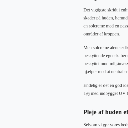
Det vigtigste skridt i e
skader på huden, herunder
en solcreme med en pa
områder af kroppen.
Men solcreme alene er ik
beskyttende egenskaber 
beskyttet mod miljømæssi
hjælper med at neutralise
Endelig er det en god idé
Tøj med indbygget UV-bes
Pleje af huden e
Selvom vi gør vores beds