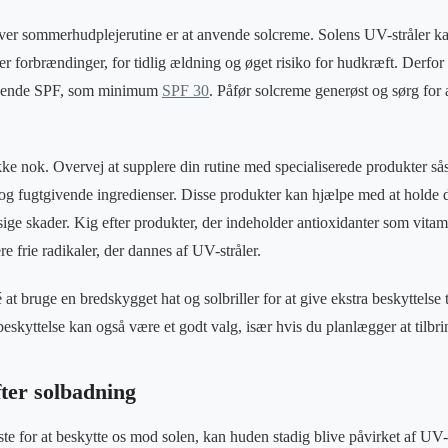
nhver sommerhudplejerutine er at anvende solcreme. Solens UV-stråler ka
 forbrændinger, for tidlig ældning og øget risiko for hudkræft. Derfor e
ssende SPF, som minimum
SPF 30
. Påfør solcreme generøst og sørg for 
ke nok. Overvej at supplere din rutine med specialiserede produkter s
og fugtgivende ingredienser. Disse produkter kan hjælpe med at holde 
ge skader. Kig efter produkter, der indeholder antioxidanter som vitam
re frie radikaler, der dannes af UV-stråler.
 at bruge en bredskygget hat og solbriller for at give ekstra beskyttelse t
kyttelse kan også være et godt valg, især hvis du planlægger at tilbri
fter solbadning
te for at beskytte os mod solen, kan huden stadig blive påvirket af UV-s