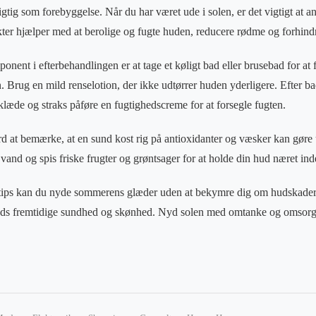
igtig som forebyggelse. Når du har været ude i solen, er det vigtigt at 
ukter hjælper med at berolige og fugte huden, reducere rødme og forhind
ent i efterbehandlingen er at tage et køligt bad eller brusebad for at f
. Brug en mild renselotion, der ikke udtørrer huden yderligere. Efter bad
læde og straks påføre en fugtighedscreme for at forsegle fugten.
rd at bemærke, at en sund kost rig på antioxidanter og væsker kan gør
vand og spis friske frugter og grøntsager for at holde din hud næret ind
e tips kan du nyde sommerens glæder uden at bekymre dig om hudskader.
 huds fremtidige sundhed og skønhed. Nyd solen med omtanke og omsorg 