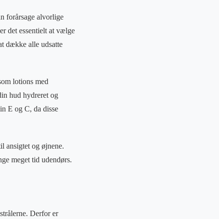
n forårsage alvorlige
r det essentielt at vælge
at dække alle udsatte
åsom lotions med
din hud hydreret og
in E og C, da disse
il ansigtet og øjnene.
nge meget tid udendørs.
trålerne. Derfor er