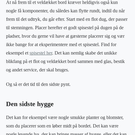
At nå frem til et veldækket bord kræver heldigvis også kun
nogle få komponenter, du således kan flytte rundt, indtil du når
frem til det udtryk, du går efter. Start med en flot dug, der passer
til stemningen. Placer herefter et godt spisestel på dugen på de
pladser, hvor du gerne vil have at gæsterne placerer sig og vær
ikke bange for at eksperimentere med et spisestel. Find for
eksempel et
spisestel her
. Det kan nemlig skabe det unikke
blikfang på et flot og veldækket bord sammen med glas, bestik
og andet service, der skal bruges.
Og så er det tid til den sidste pynt.
Den sidste hygge
Det kan for eksempel være nogle smukke planter og blomster,
som du placerer som en løber midt på bordet. Det kan være
nogle levende lys, der kan bringe masser af hygge, eller det kan