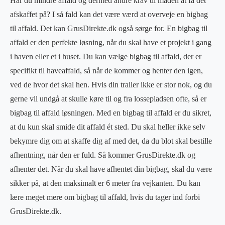
Har du mindre affald og dermed andre krav til måden at få det
afskaffet på? I så fald kan det være værd at overveje en bigbag
til affald. Det kan GrusDirekte.dk også sørge for. En bigbag til
affald er den perfekte løsning, når du skal have et projekt i gang
i haven eller et i huset. Du kan vælge bigbag til affald, der er
specifikt til haveaffald, så når de kommer og henter den igen,
ved de hvor det skal hen. Hvis din trailer ikke er stor nok, og du
gerne vil undgå at skulle køre til og fra lossepladsen ofte, så er
bigbag til affald løsningen. Med en bigbag til affald er du sikret,
at du kun skal smide dit affald ét sted. Du skal heller ikke selv
bekymre dig om at skaffe dig af med det, da du blot skal bestille
afhentning, når den er fuld. Så kommer GrusDirekte.dk og
afhenter det. Når du skal have afhentet din bigbag, skal du være
sikker på, at den maksimalt er 6 meter fra vejkanten. Du kan
lære meget mere om bigbag til affald, hvis du tager ind forbi
GrusDirekte.dk.