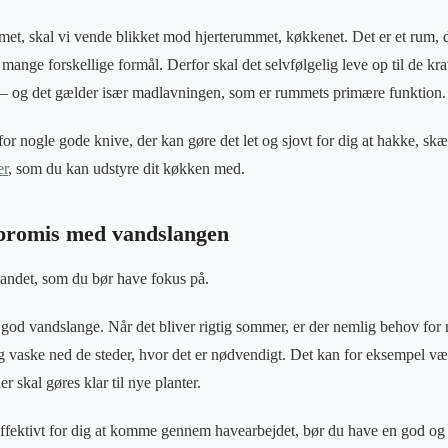
et, skal vi vende blikket mod hjerterummet, køkkenet. Det er et rum, de
 mange forskellige formål. Derfor skal det selvfølgelig leve op til de k
t – og det gælder især madlavningen, som er rummets primære funktion.
 for nogle gode knive, der kan gøre det let og sjovt for dig at hakke, skæ
er
, som du kan udstyre dit køkken med.
promis med vandslangen
t andet, som du bør have fokus på.
 god vandslange. Når det bliver rigtig sommer, er der nemlig behov for m
 vaske ned de steder, hvor det er nødvendigt. Det kan for eksempel være
er skal gøres klar til nye planter.
r effektivt for dig at komme gennem havearbejdet, bør du have en god og