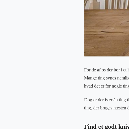
For de af os der bor i e
Mange ting synes nemlig 
hvad det er for nogle ting
Dog er der især én ting 
ting, der bruges næsten d
Find et godt kni