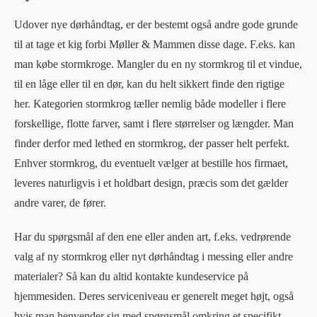
Udover nye dørhåndtag, er der bestemt også andre gode grunde
til at tage et kig forbi Møller & Mammen disse dage. F.eks. kan
man købe stormkroge. Mangler du en ny stormkrog til et vindue,
til en låge eller til en dør, kan du helt sikkert finde den rigtige
her. Kategorien stormkrog tæller nemlig både modeller i flere
forskellige, flotte farver, samt i flere størrelser og længder. Man
finder derfor med lethed en stormkrog, der passer helt perfekt.
Enhver stormkrog, du eventuelt vælger at bestille hos firmaet,
leveres naturligvis i et holdbart design, præcis som det gælder
andre varer, de fører.
Har du spørgsmål af den ene eller anden art, f.eks. vedrørende
valg af ny stormkrog eller nyt dørhåndtag i messing eller andre
materialer? Så kan du altid kontakte kundeservice på
hjemmesiden. Deres serviceniveau er generelt meget højt, også
hvis man henvender sig med spørgsmål omkring et specifikt