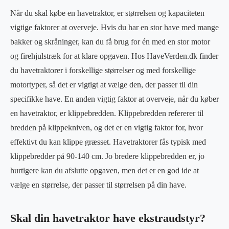
Når du skal købe en havetraktor, er størrelsen og kapaciteten
vigtige faktorer at overveje. Hvis du har en stor have med mange
bakker og skråninger, kan du få brug for én med en stor motor
og firehjulstræk for at klare opgaven. Hos HaveVerden.dk finder
du havetraktorer i forskellige størrelser og med forskellige
motortyper, så det er vigtigt at vælge den, der passer til din
specifikke have. En anden vigtig faktor at overveje, når du køber
en havetraktor, er klippebredden. Klippebredden refererer til
bredden på klippekniven, og det er en vigtig faktor for, hvor
effektivt du kan klippe græsset. Havetraktorer fås typisk med
klippebredder på 90-140 cm. Jo bredere klippebredden er, jo
hurtigere kan du afslutte opgaven, men det er en god ide at
vælge en størrelse, der passer til størrelsen på din have.
Skal din havetraktor have ekstraudstyr?