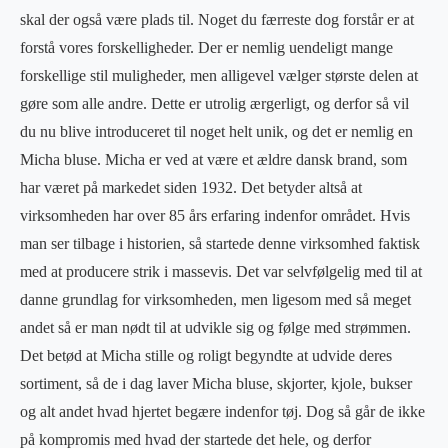
skal der også være plads til. Noget du færreste dog forstår er at
forstå vores forskelligheder. Der er nemlig uendeligt mange
forskellige stil muligheder, men alligevel vælger største delen at
gøre som alle andre. Dette er utrolig ærgerligt, og derfor så vil
du nu blive introduceret til noget helt unik, og det er nemlig en
Micha bluse. Micha er ved at være et ældre dansk brand, som
har været på markedet siden 1932. Det betyder altså at
virksomheden har over 85 års erfaring indenfor området. Hvis
man ser tilbage i historien, så startede denne virksomhed faktisk
med at producere strik i massevis. Det var selvfølgelig med til at
danne grundlag for virksomheden, men ligesom med så meget
andet så er man nødt til at udvikle sig og følge med strømmen.
Det betød at Micha stille og roligt begyndte at udvide deres
sortiment, så de i dag laver Micha bluse, skjorter, kjole, bukser
og alt andet hvad hjertet begære indenfor tøj. Dog så går de ikke
på kompromis med hvad der startede det hele, og derfor