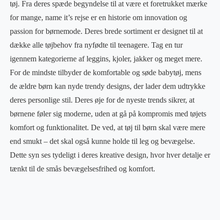
tøj. Fra deres spæde begyndelse til at være et foretrukket mærke
for mange, name it’s rejse er en historie om innovation og
passion for børnemode. Deres brede sortiment er designet til at
dække alle tøjbehov fra nyfødte til teenagere. Tag en tur
igennem kategorierne af leggins, kjoler, jakker og meget mere.
For de mindste tilbyder de komfortable og søde babytøj, mens
de ældre børn kan nyde trendy designs, der lader dem udtrykke
deres personlige stil. Deres øje for de nyeste trends sikrer, at
børnene føler sig moderne, uden at gå på kompromis med tøjets
komfort og funktionalitet. De ved, at tøj til børn skal være mere
end smukt – det skal også kunne holde til leg og bevægelse.
Dette syn ses tydeligt i deres kreative design, hvor hver detalje er
tænkt til de smås bevægelsesfrihed og komfort.