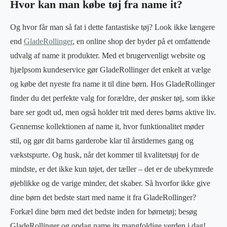
Hvor kan man købe tøj fra name it?
Og hvor får man så fat i dette fantastiske tøj? Look ikke længere
end
GladeRollinger
, en online shop der byder på et omfattende
udvalg af name it produkter. Med et brugervenligt website og
hjælpsom kundeservice gør GladeRollinger det enkelt at vælge
og købe det nyeste fra name it til dine børn. Hos GladeRollinger
finder du det perfekte valg for forældre, der ønsker tøj, som ikke
bare ser godt ud, men også holder trit med deres børns aktive liv.
Gennemse kollektionen af name it, hvor funktionalitet møder
stil, og gør dit barns garderobe klar til årstidernes gang og
vækstspurte. Og husk, når det kommer til kvalitetstøj for de
mindste, er det ikke kun tøjet, der tæller – det er de ubekymrede
øjeblikke og de varige minder, det skaber. Så hvorfor ikke give
dine børn det bedste start med name it fra GladeRollinger?
Forkæl dine børn med det bedste inden for børnetøj; besøg
GladeRollinger og opdag name its mangfoldige verden i dag!