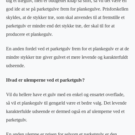
dig et trægulv, men er budgettet knap så stort, så vil det være en
god ide at se på parketgulve frem for plankegulve. Prisforskellen
skyldes, at de stykker træ, som skal anvendes til at fremstille et
parketgulv er mindre end det stykke træ, der skal til for at
producere et plankegulv.
En anden fordel ved et parketgulv frem for et plankegulv er at de
mindre stykker træ giver gulvet et mere levende og karakterfuldt
udseende.
Hvad er ulemperne ved et parketgulv?
Vil du hellere have et gulv med en enkel og ensartet overflade,
så vil et plankegulv til gengæld være et bedre valg. Det levende
karakterfulde udseende er dermed også en af ulemperne ved et
parketgulv.
En anden ulempe er prisen for selvom et parketgulv er den