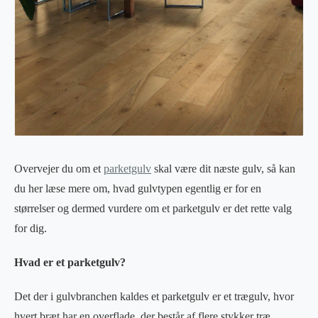
Overvejer du om et
parketgulv
skal være dit næste gulv, så kan
du her læse mere om, hvad gulvtypen egentlig er for en
størrelser og dermed vurdere om et parketgulv er det rette valg
for dig.
Hvad er et parketgulv?
Det der i gulvbranchen kaldes et parketgulv er et trægulv, hvor
hvert bræt har en overflade, der består af flere stykker træ