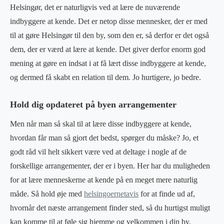
Helsingør, det er naturligvis ved at lære de nuværende
indbyggere at kende. Det er netop disse mennesker, der er med
til at gøre Helsingør til den by, som den er, så derfor er det også
dem, der er værd at lære at kende. Det giver derfor enorm god
mening at gøre en indsat i at få lært disse indbyggere at kende,
og dermed få skabt en relation til dem. Jo hurtigere, jo bedre.
Hold dig opdateret på byen arrangementer
Men når man så skal til at lære disse indbyggere at kende,
hvordan får man så gjort det bedst, spørger du måske? Jo, et
godt råd vil helt sikkert være ved at deltage i nogle af de
forskellige arrangementer, der er i byen. Her har du muligheden
for at lære menneskerne at kende på en meget mere naturlig
måde. Så hold øje med
helsingoernetavis
for at finde ud af,
hvornår det næste arrangement finder sted, så du hurtigst muligt
kan komme til at føle sig hjemme og velkommen i din by.